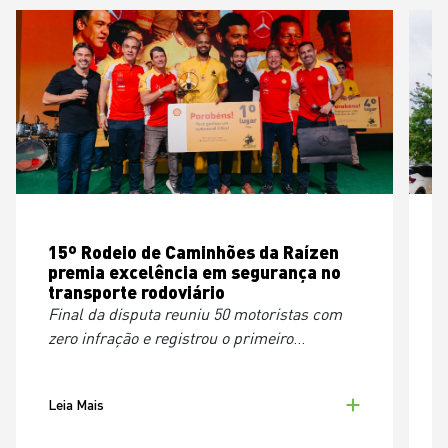
15º Rodeio de Caminhões da Raízen
premia excelência em segurança no
transporte rodoviário
Final da disputa reuniu 50 motoristas com
E
zero infração e registrou o primeiro
bicampeonato
d
Leia Mais
L