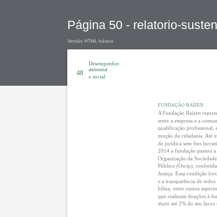
Página 50 - relatorio-suste
Versão HTML básica
Desempenhos
ambiental
48
e social
FUNDAÇÃO RAÍZEN
A Fundação Raízen represe
entre a empresa e a comun
qualificação profissional,
moção da cidadania. Até e
de jurídica sem fins lucrat
2014 a fundação passou a t
Organização da Sociedade 
Público (Oscip), conferida
Justiça. Essa condição for
e a transparência de todos 
biliza, entre outros aspect
que realizam doações à f
duzir até 2% do seu lucro 