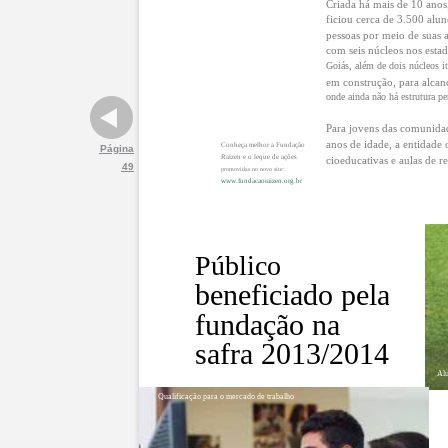
Criada há mais de 10 anos,
ficiou cerca de 3.500 alun
pessoas por meio de suas a
com seis núcleos nos esta
Goiás, além de dois núcleos it
em construção, para alcan
onde ainda não há estrutura p
Para jovens das comunidad
anos de idade, a entidade 
Conheça melhor a Fundação
Página
Raízen e o leque de ações
cioeducativas e aulas de r
49
promovidas no novo site:
www.fundacaoraizen.org.br
Público
beneficiado pela
fundação na
safra 2013/2014
Alu
Qualificação para o mercado de trabalho