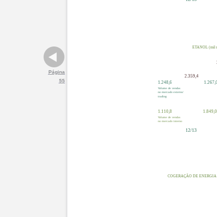
ETANOL (mil 
Página
2.359,4
55
1.248,6
1.267,
Volume de vendas
no mercado externo/
trading
1.110,8
1.849,
Volume de vendas
no mercado interno
12/13
COGERAÇÃO DE ENERGIA 