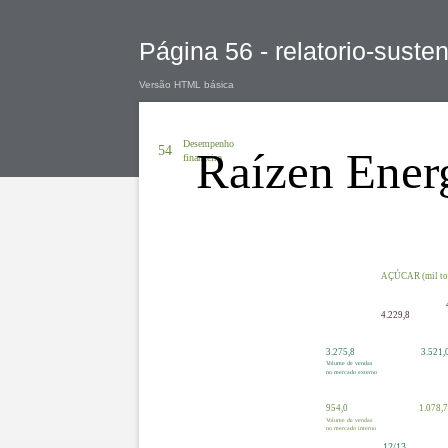
Página 56 - relatorio-suste
Versão HTML básica
Desempenho
54
Raízen Ener
financeiro
AÇÚCAR (mil to
4.229,8
3.275,8
3.521,
Volume de vendas
no mercado externo
954,0
1.078,
Volume de vendas
no mercado interno
12/13