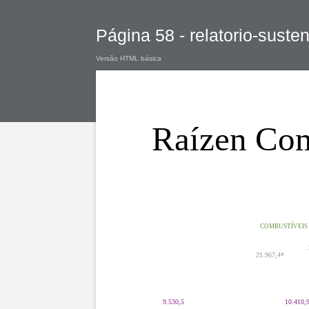
Página 58 - relatorio-suste
Versão HTML básica
Raízen Com
COMBUSTÍVEIS 
21.967,4*
9.530,5
10.410,