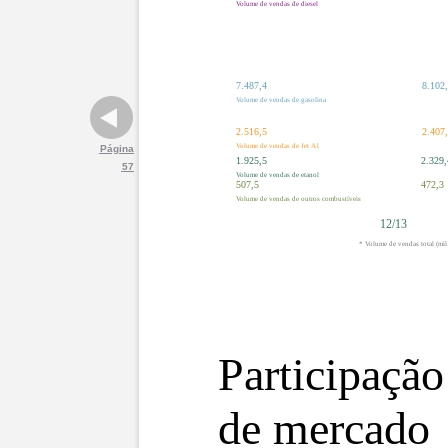
Volume de vendas de diesel
7.487,4
8.102
Volume de vendas de gasolina
2.516,5
2.407
Volume de vendas de Jet A1
Página
1.925,5
2.329,
57
Volume de vendas de etanol
507,5
472,3
Volume de vendas de outros combustíveis
12/13
* Volume de vendas total (mil
Participação
de mercado