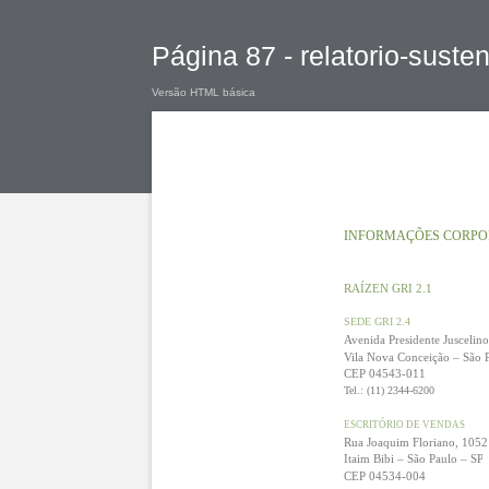
Página 87 - relatorio-suste
Versão HTML básica
INFORMAÇÕES CORPO
RAÍZEN GRI 2.1
SEDE GRI 2.4
Avenida Presidente Juscelin
Vila Nova Conceição – São 
CEP 04543-011
Tel.: (11) 2344-6200
ESCRITÓRIO DE VENDAS
Rua Joaquim Floriano, 1052 
Itaim Bibi – São Paulo – SP
CEP 04534-004