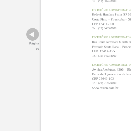
Tel.: (11) 3074-3800
ESCRITÓRIO ADMINISTRATIV
Rodovia Hermínio Petrin (SP 3
Costa Pinto – Piracicaba – S
CEP 13411-900
Tel.: (19) 3403-2000
ESCRITÓRIO ADMINISTRATIV
Rua Cezira Giovanoni Moretti, 
Página
Fazenda Santa Rosa – Piraci
86
CEP: 13414-155
Tel.: (19) 3423-8000
ESCRITÓRIO ADMINISTRATIV
Av. das Américas, 4200 – Bl
Barra da Tijuca – Rio de Jan
CEP 22640-102
Tel.: (21) 2145-9000
www.raizen.com.br