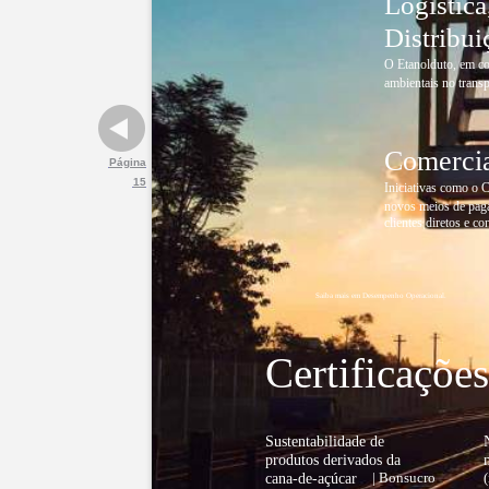
Logística
Distribu
O Etanolduto, em co
ambientais no transp
Comerci
Página
15
Iniciativas como o 
novos meios de paga
clientes diretos e 
Saiba mais em Desempenho Operacional.
Certificaçõe
Sustentabilidade de
produtos derivados da
cana-de-açúcar
| Bonsucro