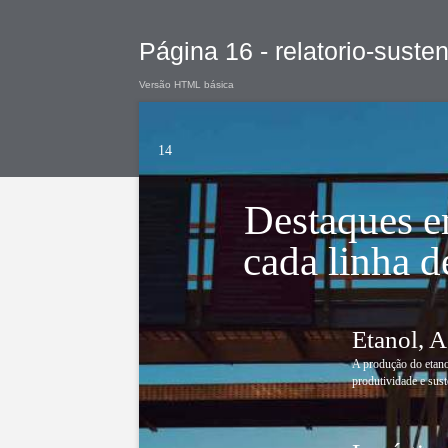
Página 16 - relatorio-suste
Versão HTML básica
14
Destaques 
cada linha d
Etanol, A
A produção do etano
produtividade e sust