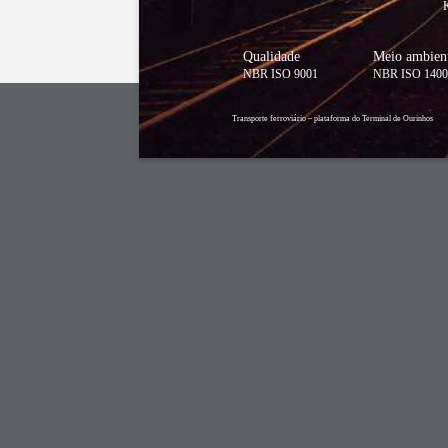
Qualidade
Meio ambien
NBR ISO 9001
NBR ISO 1400
Transporte ferroviário – plataforma do Terminal de Ourinhos