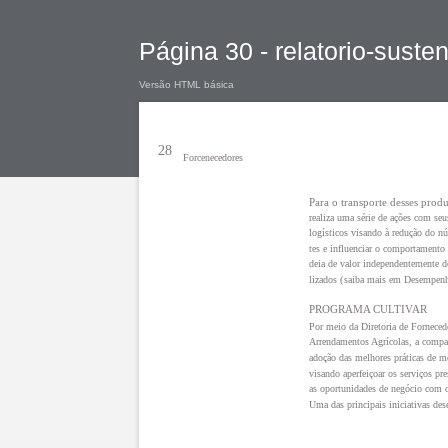
Página 30 - relatorio-suste
Versão HTML básica
28
Forcenecedores
Para o transporte desses prod
realiza uma série de ações com seu
logísticos visando à redução do n
tes e influenciar o comportamento 
deia de valor independentemente d
saiba mais em Desempenh
lizados (
PROGRAMA CULTIVAR
Por meio da Diretoria de Forneced
Arrendamentos Agrícolas, a compa
adoção das melhores práticas de m
visando aperfeiçoar os serviços pr
as oportunidades de negócio com o
Uma das principais iniciativas des