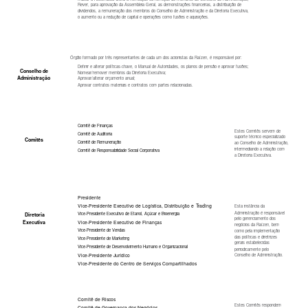
Rever, para aprovação da Assembleia Geral, as demonstrações financeiras, a distribuição de
dividendos, a remuneração dos membros do Conselho de Administração e da Diretoria Executiva,
o aumento ou a redução de capital e operações como fusões e aquisições.
Órgão formado por três representantes de cada um dos acionistas da Raízen, é responsável por:
Definir e alterar políticas-chave, o Manual de Autoridades, os planos de pensão e aprovar fusões;
Conselho de
Nomear/remover membros da Diretoria Executiva;
Administração
Aprovar/alterar orçamento anual;
Aprovar contratos materiais e contratos com partes relacionadas.
Comitê de Finanças
Estes Comitês servem de
Comitê de Auditoria
suporte técnico especializado
Comitês
Comitê de Remuneração
ao Conselho de Administração,
intermediando a relação com
Comitê de Responsabilidade Social Corporativa
a Diretoria Executiva.
Presidente
Vice-Presidente Executivo de Logística, Distribuição e
Trading
Esta instância da
Administração é responsável
Vice-Presidente Executivo de Etanol, Açúcar e Bioenergia
Diretoria
pelo gerenciamento dos
Executiva
Vice-Presidente Executivo de Finanças
negócios da Raízen, bem
Vice-Presidente de Vendas
como pela implementação
das políticas e diretrizes
Vice-Presidente de Marketing
gerais estabelecidas
Vice-Presidente de Desenvolvimento Humano e Organizacional
periodicamente pelo
Vice-Presidente Jurídico
Conselho de Administração.
Vice-Presidente do Centro de Serviços Compartilhados
Comitê de Riscos
Estes Comitês respondem
Comitê de Governança dos Negócios