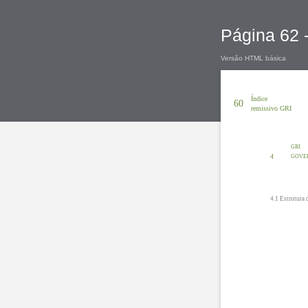
Página 62 -
Versão HTML básica
Índice
60
remissivo GRI
GRI
4
GOVER
4.1 Estrutura 