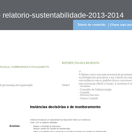
 relatorio-sustentabilidade-2013-2014
Tabela de conteúdo
Clique aqui pa
REPORTE PÁGINA/RESPOSTA
NANÇA, COMPROMISSOS E ENGAJAMENTO
11
A Raízen conta com uma estrutura de governanç
va alinhada aos princípios e aos valores da co
concordância com os padrões éticos e processo
seus acionistas (Shell e Cosan). A estrutura é 
de governança da organização
Integral
- Acionistas
- Conselho de Administração
- Comitês
- Diretoria Executiva
- Outros Comitês
Instâncias decisórias e de monitoramento
Instância formada por um representante da Royal Dutch Shell e um membro da
Cosan, tem as seguintes atribuições:
Acionistas
Elaborar a estratégia de longo prazo;
Resolver conflitos do Conselho de Administração;
Indicar à Assembleia Geral a nomeação ou remoção de membros do Conselho de Administração;