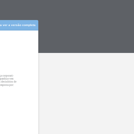
ra ver a versão completa
a corporati-
mpanhia e em
s decisórios de
composta por: