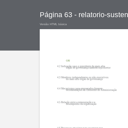
Página 63 - relatorio-suste
Versão HTML básica
GRI
4.2 Indicação caso o presidente do mais alto
órgão de governança também seja diretor
4.3 Membros independentes ou não executivos
do mais alto órgão de governança
4.4 Mecanismos para empregados fazerem
recomendações ao Conselho de Administração
4.5 Relação entre a remuneração e o
desempenho da organização