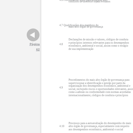
4.6 Processos em vigor para assegurar que
conflitos de interesse sejam evitados
4.7 Qualificações dos membros do
mais alto órgão de governança
Declarações de missão e valores, códigos de conduta
e princípios internos relevantes para os desempenhos
Página
4.8
econômico, ambiental e social, assim como o estágio
de sua implementação
62
Procedimentos do mais alto órgão de governança para
supervisionar a identificação e gestão por parte da
organização dos desempenhos econômico, ambiental e
4.9
social, incluindo riscos e oportunidades relevantes, ass
como a adesão ou conformidade com normas acordadas
internacionalmente, códigos de conduta e princípios
Processos para a autoavaliação do desempenho do mais
4.10
alto órgão de governança, especialmente com respeito
aos desempenhos econômico, ambiental e social