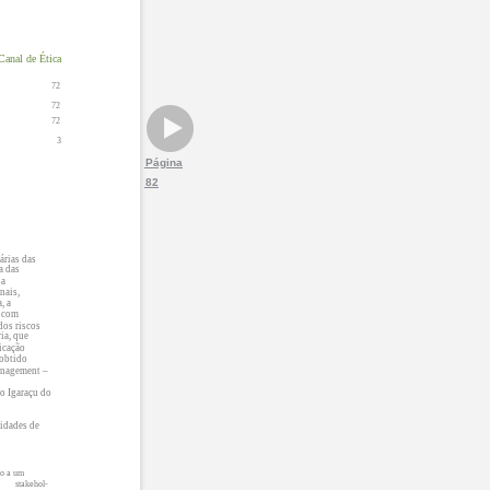
Canal de Ética
72
72
72
3
Página
82
árias das
a das
 a
nais,
, a
, com
dos riscos
ia, que
icação
 obtido
anagement
–
o Igaraçu do
nidades de
io a um
stakehol-