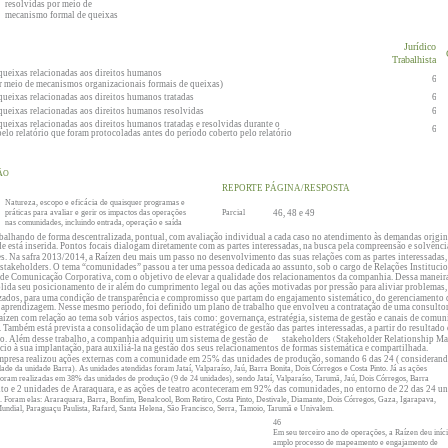
resolvidas por meio de
mecanismo formal de queixas
Jurídico
Trabalhista
queixas relacionadas aos direitos humanos
6
r meio de mecanismos organizacionais formais de queixas)
queixas relacionadas aos direitos humanos tratadas
6
queixas relacionadas aos direitos humanos resolvidas
6
ueixas relacionadas aos direitos humanos tratadas e resolvidas durante o
6
elo relatório que foram protocoladas antes do período coberto pelo relatório
ÃO
REPORTE PÁGINA/RESPOSTA
Natureza, escopo e eficácia de quaisquer programas e
práticas para avaliar e gerir os impactos das operações
Parcial
46, 48 e 49
nas comunidades, incluindo entrada, operação e saída
balhando de forma descentralizada, pontual, com avaliação individual a cada caso no atendimento às demandas origin
 está inserida. Pontos focais dialogam diretamente com as partes interessadas, na busca pela compreensão e solvênci
s. Na safra 2013/2014, a Raízen deu mais um passo no desenvolvimento das suas relações com as partes interessadas,
stakeholders
. O tema “comunidades” passou a ter uma pessoa dedicada ao assunto, sob o cargo de Relações Institucio
de Comunicação Corporativa, com o objetivo de elevar a qualidade dos relacionamentos da companhia. Dessa maneira
ida seu posicionamento de ir além do cumprimento legal ou das ações motivadas por pressão para aliviar problemas
izados, para uma condição de transparência e compromisso que partam do engajamento sistemático, do gerenciamento 
r aprendizagem. Nesse mesmo período, foi definido um plano de trabalho que envolveu a contratação de uma consultor
ízen com relação ao tema sob vários aspectos, tais como: governança, estratégia, sistema de gestão e canais de comun
 Também está prevista a consolidação de um plano estratégico de gestão das partes interessadas, a partir do resultado
o. Além desse trabalho, a companhia adquiriu um sistema de gestão de
stakeholders
Stakeholder Relationship M
(
cio à sua implantação, para auxiliá-la na gestão dos seus relacionamentos de formas sistemática e compartilhada.
empresa realizou ações externas com a comunidade em 25% das unidades de produção, somando 6 das 24 ( considerand
de da unidade Barra). As unidades atendidas foram Jataí, Valparaíso, Jaú, Barra Bonita, Dois Córregos e Costa Pinto. Já as ações
 foram realizadas em 38% das unidades de produção (9 de 24 unidades), sendo Jataí, Valparaíso, Tarumã, Jaú, Dois Córregos, Barra
nto e 2 unidades de Araraquara, e as ações de teatro aconteceram em 92% das comunidades, no entorno de 22 das 24 u
 Foram elas: Araraquara, Barra, Bonfim, Benalcool, Bom Retiro, Costa Pinto, Destivale, Diamante, Dois Córregos, Gaza, Igarapava,
undial, Paraguaçu Paulista, Rafard, Santa Helena, São Francisco, Serra, Tamoio, Tarumã e Univalem.
46
Em seu terceiro ano de operações, a Raízen deu iníc
amplo processo de mapeamento e engajamento de