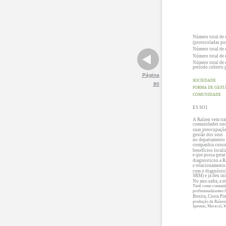
Número total de 
(protocoladas po
Número total de 
Número total de 
Número total de q
período coberto p
Página
SOCIEDADE
80
FORMA DE GEST
COMUNIDADE
ES SO1
A Raízen vem tra
comunidades onde
suas preocupaçõe
gestão dos seus
no departamento 
companhia consol
benefícios local
e que possa gera
diagnosticou a Ra
e relacionamento.
com o diagnóstic
SRM) e já deu ini
No ano-safra, a 
Tietê como comunida
profissionalizantes
Bonita, Costa Pi
produção da Raízen.
Ipaussu, Maracaí, M