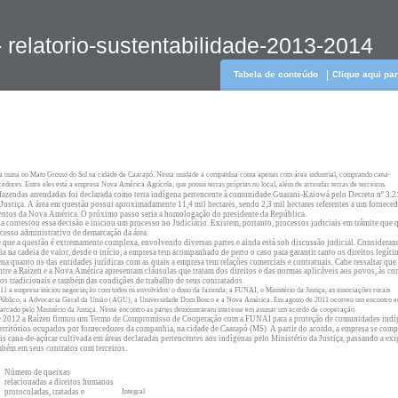
 relatorio-sustentabilidade-2013-2014
Tabela de conteúdo
Clique aqui pa
 usina no Mato Grosso do Sul na cidade de Caarapó. Nessa unidade a companhia conta apenas com área industrial, comprando cana-
edores. Entre eles está a empresa Nova América Agrícola, que possui terras próprias no local, além de arrendar terras de terceiros.
 fazendas arrendadas foi declarada como terra indígena pertencente à comunidade Guarani-Kaiowá pelo Decreto nº 3.
Justiça. A área em questão possui aproximadamente 11,4 mil hectares, sendo 2,3 mil hectares referentes a um forneced
entos da Nova América. O próximo passo seria a homologação do presidente da República.
a contestou essa decisão e iniciou um processo no Judiciário. Existem, portanto, processos judiciais em trâmite que
cesso administrativo de demarcação da área.
 que a questão é extremamente complexa, envolvendo diversas partes e ainda está sob discussão judicial. Consideran
ia na cadeia de valor, desde o início, a empresa tem acompanhado de perto o caso para garantir tanto os direitos legíti
a quanto os das entidades jurídicas com as quais a empresa tem relações comerciais e contratuais. Cabe ressaltar que
ntre a Raízen e a Nova América apresentam cláusulas que tratam dos direitos e das normas aplicáveis aos povos, às c
rios tradicionais e também das condições de trabalho de seus contratados.
1 a empresa iniciou negociação com todos os envolvidos: o dono da fazenda, a FUNAI, o Ministério da Justiça, as associações rurais
io Público, a Advocacia Geral da União (AGU), a Universidade Dom Bosco e a Nova América. Em agosto de 2011 ocorreu um encontro e
cado pelo Ministério da Justiça. Nesse encontro as partes demonstraram interesse em assinar um acordo de cooperação.
e 2012 a Raízen firmou um Termo de Compromisso de Cooperação com a FUNAI para a proteção de comunidades indí
territórios ocupados por fornecedores da companhia, na cidade de Caarapó (MS). A partir do acordo, a empresa se com
is cana-de-açúcar cultivada em áreas declaradas pertencentes aos indígenas pelo Ministério da Justiça, passando a exig
ém em seus contratos com terceiros.
Número de queixas
relacionadas a direitos humanos
protocoladas, tratadas e
Integral