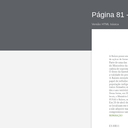
Página 81 -
Versão HTML básica
A Raízen possui uma
de-açúcar de fornec
Parte de uma das
do Ministério da 
cadeia de suprim
O dono da fazend
a validade do pro
A Raízen entende
papel de influênc
população indígen
tratos firmados e
des e aos territó
Dessa forma, em 201
locais, o Ministér
FUNAI e Raízen, mar
Em 20 de abril d
se localizam em 
a não adquirir ma
compromisso tamb
REPARAÇÃO
ES HR11