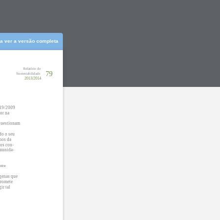
ra ver a versão completa
Relatório de
79
Sustentabilidade
2013/2014
219/2009
or na
 questionam
do o seu
mos da
 os con-
omunida-
ntre
genas que
promete
ir tal