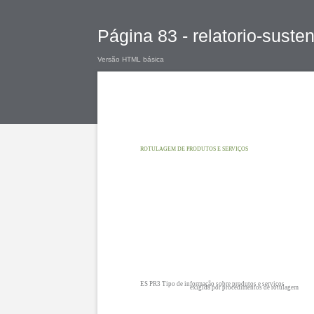
Página 83 - relatorio-suste
Versão HTML básica
ROTULAGEM DE PRODUTOS E SERVIÇOS
ES PR3 Tipo de informação sobre produtos e serviços
exigida por procedimentos de rotulagem