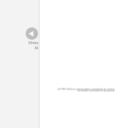
Página
82
AD PR5 Práticas relacionadas à satisfação do cliente,
incluindo resultados de pesquisas