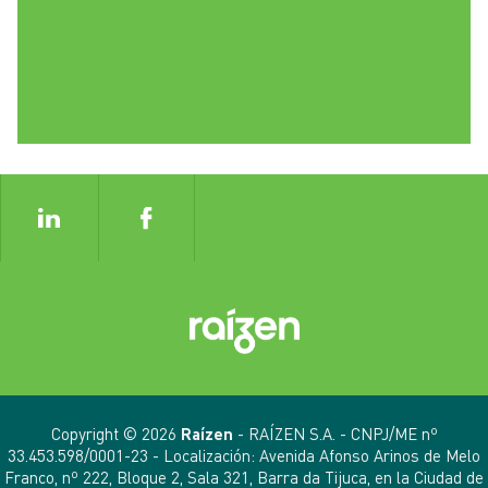
Copyright © 2026
Raízen
- RAÍZEN S.A. - CNPJ/ME nº
33.453.598/0001-23 - Localización: Avenida Afonso Arinos de Melo
Franco, nº 222, Bloque 2, Sala 321, Barra da Tijuca, en la Ciudad de