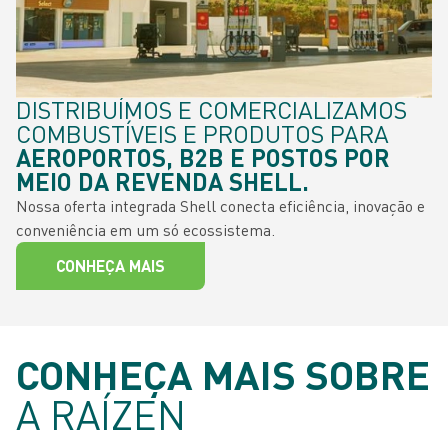
A PARTIR DA CANA-DE-AÇÚCAR
PRODUZIMOS ETANOL, AÇÚCAR E
BIOENERGIA
Utilizamos a cana para produzir: etanol (1ª e 2ª geração),
açúcar, bioeletricidade, biogás e biometano.
Cada etapa agrega valor — nada é desperdiçado.
CONHEÇA MAIS
CONHEÇA MAIS SOBRE
A RAÍZEN