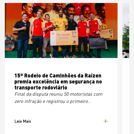
15º Rodeio de Caminhões da Raízen
premia excelência em segurança no
transporte rodoviário
Final da disputa reuniu 50 motoristas com
E
zero infração e registrou o primeiro
bicampeonato
d
Leia Mais
L