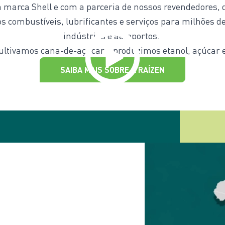
a marca Shell e com a parceria de nossos revendedores, 
 combustíveis, lubrificantes e serviços para milhões 
indústrias e aeroportos.
ultivamos cana-de-açúcar e produzimos etanol, açúcar e
SAIBA MAIS SOBRE A RAÍZEN