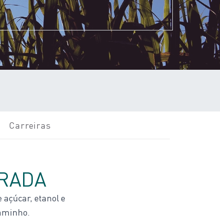
Carreiras
RADA
 açúcar, etanol e
caminho.