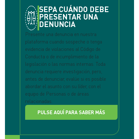
SEPA CUÁNDO DEBE
PRESENTAR UNA
DENUNCIA
Presente una denuncia en nuestra
plataforma cuando sospeche o tenga
evidencia de violaciones al Código de
Conducta o de incumplimiento de la
legislación o las normas internas. Toda
denuncia requiere investigación, pero,
antes de denunciar, evalúe si es posible
abordar el asunto con su líder, con el
equipo de Personas o de áreas
relacionadas.
PULSE AQUÍ PARA SABER MÁS