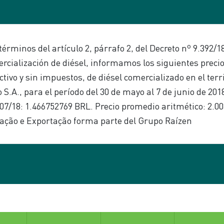
érminos del artículo 2, párrafo 2, del Decreto nº 9.392/1
cialización de diésel, informamos los siguientes precio
ctivo y sin impuestos, de diésel comercializado en el ter
.A., para el período del 30 de mayo al 7 de junio de 2018: 
6/07/18: 1.466752769 BRL. Precio promedio aritmético: 2.0
ação e Exportação forma parte del Grupo Raízen
tes y al público en general sobre los intentos de tercero
en su nombre. Reforzamos que el canal de comunicación 