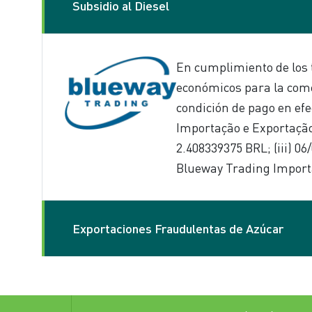
Subsidio al Diesel
En cumplimiento de los t
económicos para la comer
condición de pago en efe
Importação e Exportação S
2.408339375 BRL; (iii) 0
Blueway Trading Import
Exportaciones Fraudulentas de Azúcar
Raízen alerta a sus clien
fraudulentas de azúcar 