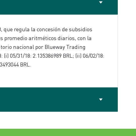
8, que regula la concesión de subsidios
s promedio aritméticos diarios, con la
ritorio nacional por Blueway Trading
(i) 05/31/18: 2.135386989 BRL; (ii) 06/02/18:
03493044 BRL.
s no autorizados de realizar exportaciones
con la empresa es el correo electrónico