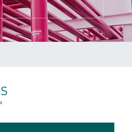
ES
a.