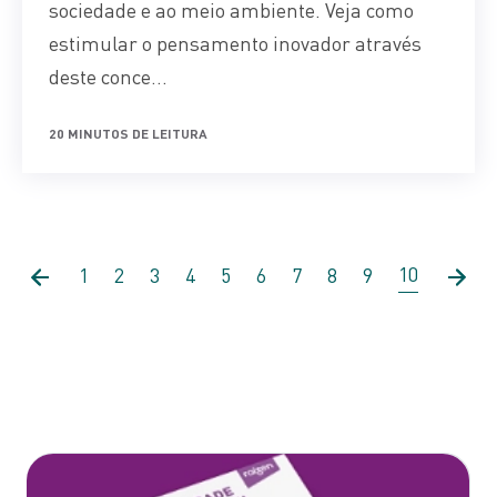
sociedade e ao meio ambiente. Veja como
estimular o pensamento inovador através
deste conce...
20 MINUTOS DE LEITURA
10
1
2
3
4
5
6
7
8
9