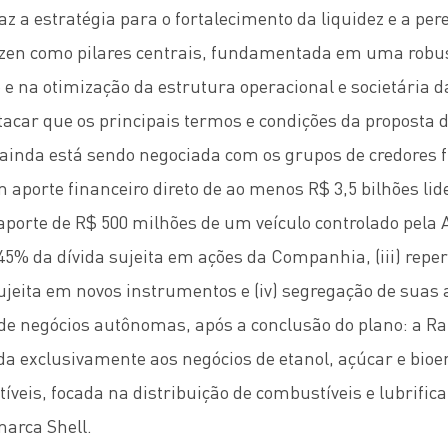
z a estratégia para o fortalecimento da liquidez e a pe
ízen como pilares centrais, fundamentada em uma robu
o e na otimização da estrutura operacional e societária
acar que os principais termos e condições da proposta 
ainda está sendo negociada com os grupos de credores f
m aporte financeiro direto de ao menos R$ 3,5 bilhões lid
aporte de R$ 500 milhões de um veículo controlado pela A
45% da dívida sujeita em ações da Companhia, (iii) repe
ujeita em novos instrumentos e (iv) segregação de suas
e negócios autônomas, após a conclusão do plano: a Ra
a exclusivamente aos negócios de etanol, açúcar e bioen
veis, focada na distribuição de combustíveis e lubrific
marca Shell.