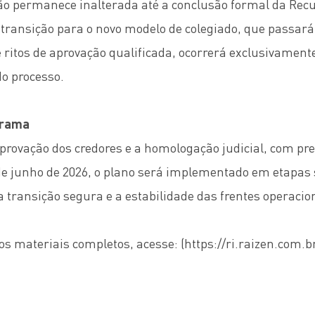
ão permanece inalterada até a conclusão formal da Rec
A transição para o novo modelo de colegiado, que passar
ritos de aprovação qualificada, ocorrerá exclusivament
o processo.
grama
provação dos credores e a homologação judicial, com pre
 de junho de 2026, o plano será implementado em etapas 
transição segura e a estabilidade das frentes operacio
.
os materiais completos, acesse: (
https://ri.raizen.com.b