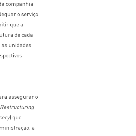
o da companhia
dequar o serviço
itir que a
futura de cada
s as unidades
espectivos
ara assegurar o
 Restructuring
sory
) que
ministração, a