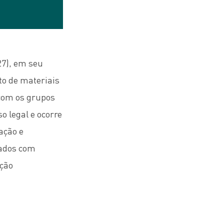
27), em seu
nto de materiais
com os grupos
o legal e ocorre
ação e
hados com
ação