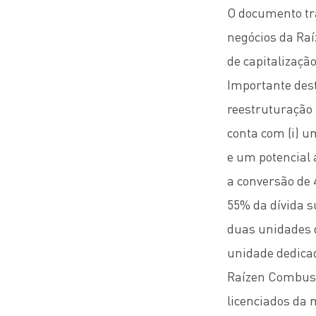
O documento tra
negócios da Ra
de capitalizaçã
Importante dest
reestruturação 
conta com (i) u
e um potencial 
a conversão de 
55% da dívida s
duas unidades d
unidade dedicad
Raízen Combustí
licenciados da 