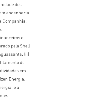
renidade dos
sta engenharia
 da Companhia.
de
inanceiros e
erado pela Shell
guassanta, (ii)
rfilamento de
 atividades em
ízen Energia,
ergia; e a
antes