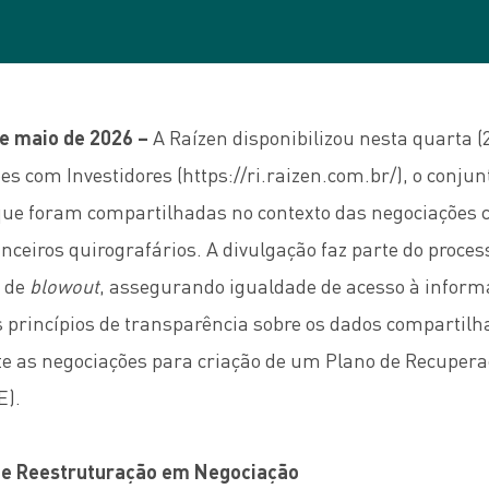
de maio de 2026 –
A Raízen disponibilizou nesta quarta (
ões com Investidores (
https://ri.raizen.com.br/
), o conju
que foram compartilhadas no contexto das negociações 
nceiros quirografários. A divulgação faz parte do process
o de
blowout
, assegurando igualdade de acesso à inform
 princípios de transparência sobre os dados compartil
te as negociações para criação de um Plano de Recuper
E).
de Reestruturação em Negociação