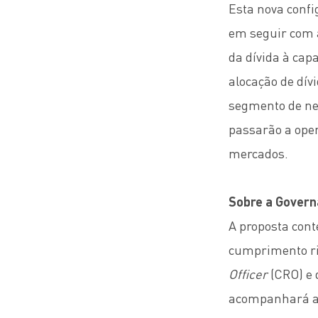
Esta nova confi
em seguir com a
da dívida à cap
alocação de dív
segmento de ne
passarão a oper
mercados.
Sobre a Gover
A proposta con
cumprimento ri
Officer
(CRO) e 
acompanhará a 