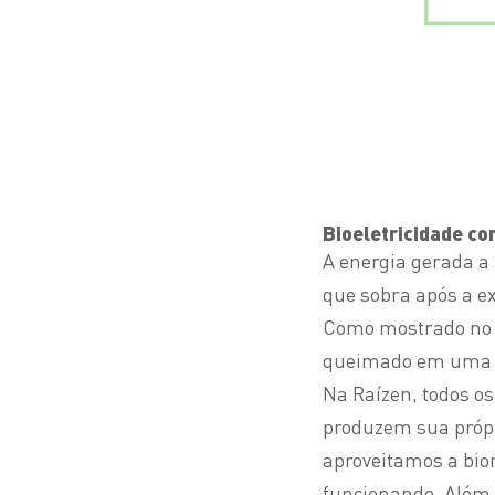
Bioeletricidade c
A energia gerada a
que sobra após a e
Como mostrado no e
queimado em uma c
Na Raízen, todos os
produzem sua própri
aproveitamos a bi
funcionando. Além 