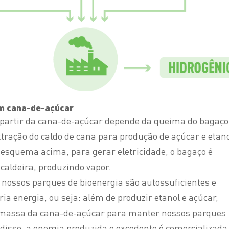
om cana-de-açúcar
 partir da cana-de-açúcar depende da queima do bagaço
xtração do caldo de cana para produção de açúcar e
etan
squema acima, para gerar eletricidade, o bagaço é
aldeira, produzindo vapor.
 nossos parques de bioenergia são autossuficientes e
a energia, ou seja: além de produzir etanol e açúcar,
omassa da cana-de-açúcar para manter nossos parques
disso, a energia produzida e excedente é comercializada