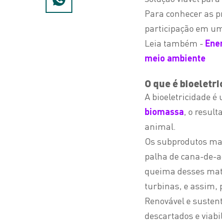
Para conhecer as pr
participação em um
Leia também -
Ene
meio ambiente
O que é bioeletr
A bioeletricidade é
biomassa
, o resul
animal.
Os subprodutos mais
palha de
cana-de-a
queima desses mat
turbinas, e assim, 
Renovável e sustent
descartados e viab