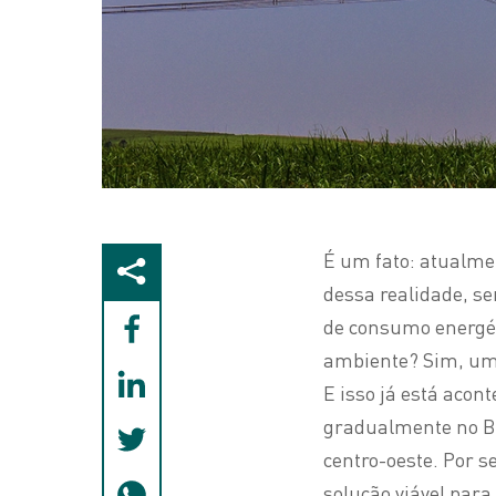
É um fato: atualme
dessa realidade, se
de consumo energét
ambiente? Sim, uma 
E isso já está acon
gradualmente no Br
centro-oeste. Por s
solução viável para