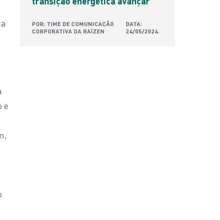
transição energética avançar
 a
POR: TIME DE COMUNICAÇÃO
DATA:
CORPORATIVA DA RAÍZEN
24/05/2024
a
o e
m,
o