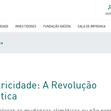
VA
IDADE
INVESTIDORES
FUNDAÇÃO RAÍZEN
SALA DE IMPRENSA
ca
tricidade: A Revolução
tica
elerar as mudanças climáticas ou não per