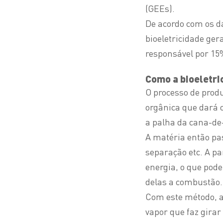
(GEEs).
De acordo com os 
bioeletricidade ger
responsável por 15%
Como a bioeletri
O processo de prod
orgânica que dará o
a palha da cana-de
A matéria então p
separação etc. A pa
energia, o que pod
delas a combustão.
Com este método, 
vapor que faz girar