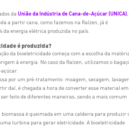
dados da
União da Indústria de Cana-de-Açúcar (UNICA)
,
ada a partir cana, como fazemos na Raízen, já é
 da energia elétrica produzida no país.
cidade é produzida?
ução da bioeletricidade começa com a escolha da matéri
rigem à energia. No caso da Raízen, utilizamos o bagaç
-açúcar.
assa por um pré-tratamento: moagem, secagem, lavage
rtir daí, é chegada a hora de converter esse material em
e ser feito de diferentes maneiras, sendo a mais comum
a biomassa é queimada em uma caldeira para produzir 
 uma turbina para gerar eletricidade. A bioeletricidade