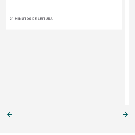
21 MINUTOS DE LEITURA
P
S
S
1