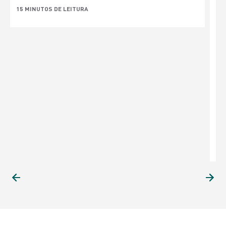
15 MINUTOS DE LEITURA
P
S
p
1