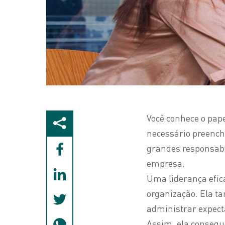
Você conhece o pape
necessário preench
grandes responsabi
empresa.
Uma liderança efic
organização. Ela 
administrar expect
Assim, ela consegu