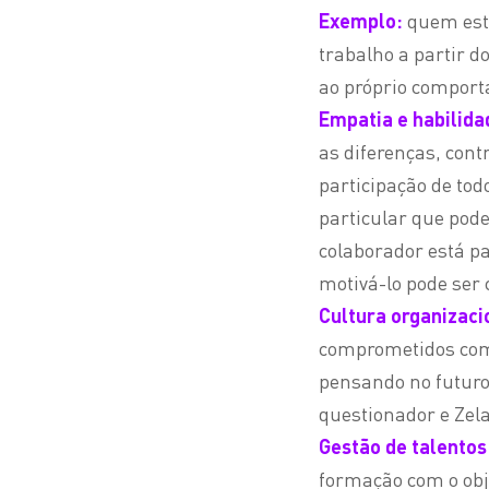
Exemplo:
quem está
trabalho a partir 
ao próprio compor
Empatia e habilida
as diferenças, cont
participação de to
particular que pod
colaborador está p
motivá-lo pode ser 
Cultura organizaci
comprometidos com a
pensando no futuro
questionador e Zela
Gestão de talentos
formação com o obje