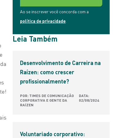
Ao se inscrever você concorda com a
política de prívacidade
.
Leia Também
o
e
Desenvolvimento de Carreira na
 da
Raízen: como crescer
profissionalmente?
es
te!
POR: TIMES DE COMUNICAÇÃO
DATA:
CORPORATIVA E GENTE DA
02/08/2024
RAÍZEN
ais
Voluntariado corporativo: