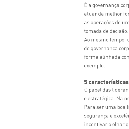
É a governança cor
atuar da melhor fo
as operações de um
tomada de decisão.
Ao mesmo tempo, um
de governança corpo
forma alinhada com
exemplo.
5 característica
O papel das lidera
e estratégica. Na n
Para ser uma boa li
segurança e excelên
incentivar o olhar 