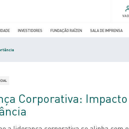
VA
IDADE
INVESTIDORES
FUNDAÇÃO RAÍZEN
SALA DE IMPRENSA
ortância
CIAL
nça Corporativa: Impacto
ância
o a liderança corporativa se alinha com o